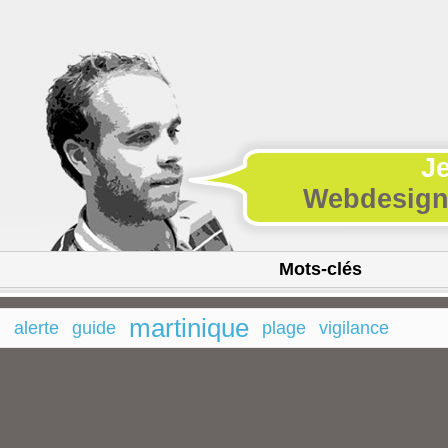
J
Webdesigne
Mots-clés
martinique
alerte
guide
plage
vigilance